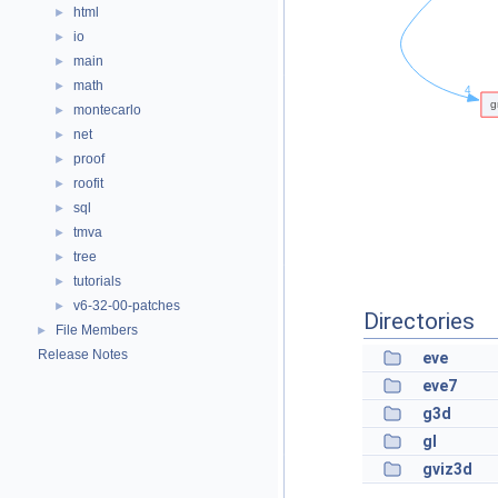
html
►
io
►
main
►
math
►
montecarlo
►
net
►
proof
►
roofit
►
sql
►
tmva
►
tree
►
tutorials
►
v6-32-00-patches
►
Directories
File Members
►
Release Notes
eve
eve7
g3d
gl
gviz3d