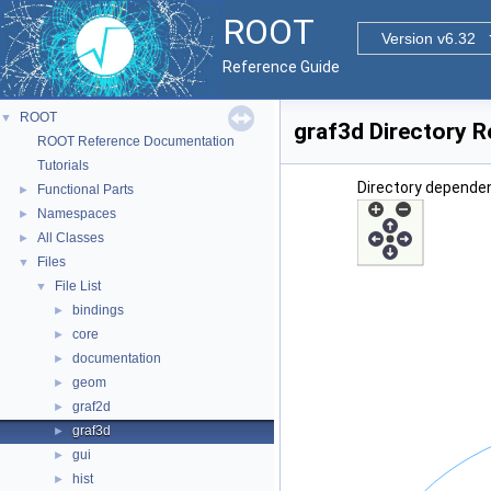
ROOT
Version v6.32
Reference Guide
ROOT
▼
graf3d Directory 
ROOT Reference Documentation
Tutorials
Directory dependen
Functional Parts
►
Namespaces
►
All Classes
►
Files
▼
File List
▼
bindings
►
core
►
documentation
►
geom
►
graf2d
►
graf3d
►
gui
►
hist
►