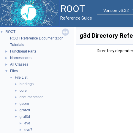
ROOT
Version v6.32
Reference Guide
ROOT
▼
g3d Directory Ref
ROOT Reference Documentation
Tutorials
Directory dependen
Functional Parts
►
Namespaces
►
All Classes
►
Files
▼
File List
▼
bindings
►
core
►
documentation
►
geom
►
graf2d
►
graf3d
▼
eve
►
eve7
►