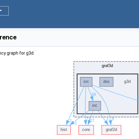
erence
cy graph for g3d: