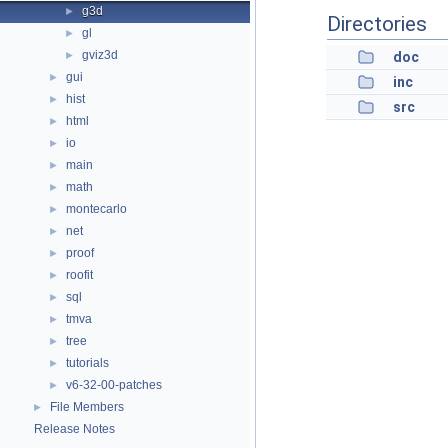
g3d
►
Directories
gl
►
gviz3d
►
doc
gui
►
inc
hist
►
src
html
►
io
►
main
►
math
►
montecarlo
►
net
►
proof
►
roofit
►
sql
►
tmva
►
tree
►
tutorials
►
v6-32-00-patches
►
File Members
►
Release Notes