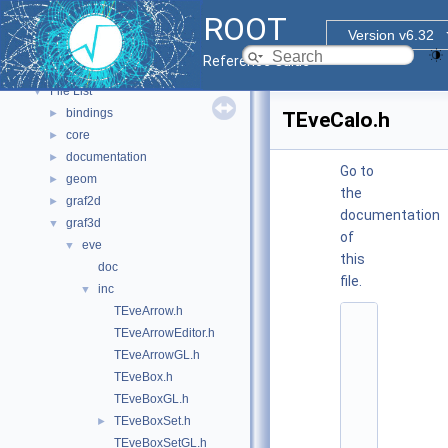
Functional Parts
►
ROOT
Namespaces
►
Version v6.32
All Classes
►
Reference Guide
Files
▼
File List
▼
bindings
►
TEveCalo.h
core
►
documentation
►
Go to
geom
►
the
graf2d
►
documentation
graf3d
▼
of
eve
▼
this
doc
file.
inc
▼
TEveArrow.h
    1
TEveArrowEditor.h
/
/ 
TEveArrowGL.h
@
TEveBox.h
(
#
TEveBoxGL.h
)
TEveBoxSet.h
►
r
o
TEveBoxSetGL.h