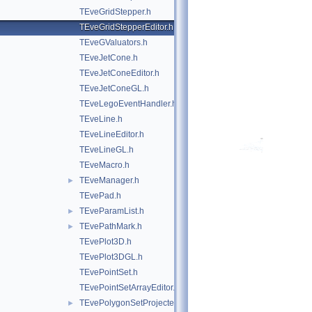
TEveGridStepper.h
TEveGridStepperEditor.h
TEveGValuators.h
TEveJetCone.h
TEveJetConeEditor.h
TEveJetConeGL.h
TEveLegoEventHandler.h
TEveLine.h
TEveLineEditor.h
TEveLineGL.h
TEveMacro.h
TEveManager.h
►
TEvePad.h
TEveParamList.h
►
TEvePathMark.h
►
TEvePlot3D.h
TEvePlot3DGL.h
TEvePointSet.h
TEvePointSetArrayEditor.h
TEvePolygonSetProjected.h
►