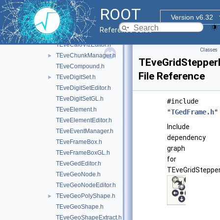
TEveCaloData.h
►
ROOT
TEveCaloLegoEditor.h
Version v6.32
TEveCaloLegoGL.h
►
Reference Guide
TEveCaloLegoOverlay.h
TEveCaloVizEditor.h
Classes
TEveChunkManager.h
►
TEveGridStepperE
TEveCompound.h
File Reference
TEveDigitSet.h
►
TEveDigitSetEditor.h
TEveDigitSetGL.h
#include
TEveElement.h
"
TGedFrame.h
"
TEveElementEditor.h
Include
TEveEventManager.h
dependency
TEveFrameBox.h
graph
TEveFrameBoxGL.h
for
TEveGedEditor.h
TEveGridStepperE
TEveGeoNode.h
TEveGeoNodeEditor.h
TEveGeoPolyShape.h
►
TEveGeoShape.h
TEveGeoShapeExtract.h