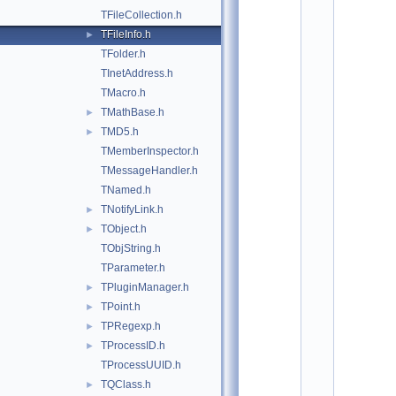
o
TFileCollection.h
t
/
TFileInfo.h
►
b
TFolder.h
a
s
TInetAddress.h
e
TMacro.h
:
TMathBase.h
$
►
I
TMD5.h
►
d
TMemberInspector.h
$
    2
TMessageHandler.h
/
TNamed.h
/ 
A
TNotifyLink.h
►
u
TObject.h
►
t
h
TObjString.h
o
TParameter.h
r
: 
TPluginManager.h
►
A
TPoint.h
►
n
d
TPRegexp.h
►
r
TProcessID.h
►
e
a
TProcessUUID.h
s
TQClass.h
►
-