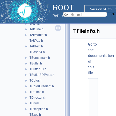
TAtt3D.h
ROOT
TAttAxis.h
Version v6.32
TAttBBox.h
Reference Guide
TAttBBox2D.h
TAttFill.h
►
TAttLine.h
►
TFileInfo.h
TAttMarker.h
►
TAttPad.h
Go to
TAttText.h
►
the
TBase64.h
documentation
TBenchmark.h
►
of
TBuffer.h
►
this
TBuffer3D.h
►
file.
TBuffer3DTypes.h
►
TColor.h
►
    1
TColorGradient.h
►
/
/ 
TDatime.h
►
@
TDirectory.h
►
(
#
TEnv.h
►
)
TException.h
►
r
o
TExec.h