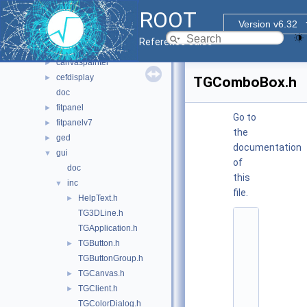
graf3d
►
ROOT
gui
▼
Version v6.32
browsable
►
Reference Guide
browserv7
►
canvaspainter
►
cefdisplay
►
TGComboBox.h
doc
fitpanel
►
Go to
fitpanelv7
►
the
ged
►
documentation
gui
▼
of
doc
this
inc
▼
file.
HelpText.h
►
TG3DLine.h
    1
TGApplication.h
/
/ 
TGButton.h
►
@
TGButtonGroup.h
(
#
TGCanvas.h
►
)
TGClient.h
►
r
o
TGColorDialog.h