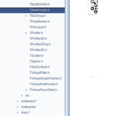
TMultiDimFit.h
TMultiGraph.h
TNDArray.h
►
TPolyMarker.h
TPrincipal.h
TProfile.h
►
TProfile2D.h
TProfile2Poly.h
TProfile3D.h
TScatter.h
TSpline.h
TSVDUnfold.h
TVirtualFitter.h
TVirtualGraphPainter.h
TVirtualHistPainter.h
TVirtualPaveStats.h
►
src
►
histdrawv7
►
histpainter
►
histv7
►