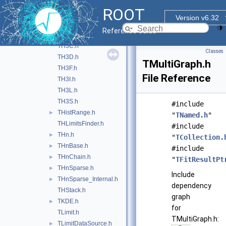
TH2L.h
ROOT
TH2Poly.h
Version v6.32
TH2S.h
Reference Guide
TH3.h
TH3C.h
Classes
TH3D.h
TMultiGraph.h
TH3F.h
File Reference
TH3I.h
TH3L.h
TH3S.h
#include
THistRange.h
►
"
TNamed.h
"
THLimitsFinder.h
#include
THn.h
►
"
TCollection.
THnBase.h
►
#include
THnChain.h
►
"
TFitResultPt
THnSparse.h
►
Include
THnSparse_Internal.h
►
dependency
THStack.h
graph
TKDE.h
►
for
TLimit.h
TMultiGraph.h:
TLimitDataSource.h
►