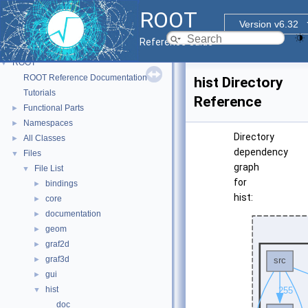
ROOT
Version v6.32
Reference Guide
ROOT
▼
ROOT Reference Documentation
hist Directory
Tutorials
Reference
Functional Parts
►
Namespaces
►
Directory
All Classes
►
dependency
Files
▼
graph
File List
▼
for
bindings
►
hist:
core
►
documentation
►
geom
►
graf2d
►
graf3d
►
gui
►
hist
▼
doc