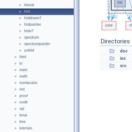
hbook
►
hist
►
histdrawv7
►
histpainter
►
histv7
►
spectrum
►
Directories
spectrumpainter
►
unfold
►
doc
html
►
inc
io
►
src
main
►
math
►
montecarlo
►
net
►
proof
►
roofit
►
sql
►
tmva
►
tree
►
tutorials
►