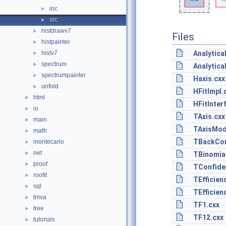
inc
►
src
►
histdrawv7
►
Files
histpainter
►
histv7
Analytica
►
spectrum
►
Analytica
spectrumpainter
►
Haxis.cxx
unfold
►
HFitImpl.
html
►
HFitInter
io
►
TAxis.cxx
main
►
TAxisMod
math
►
TBackCom
montecarlo
►
net
►
TBinomial
proof
►
TConfide
roofit
►
TEfficien
sql
►
TEfficien
tmva
►
TF1.cxx
tree
►
TF12.cxx
tutorials
►