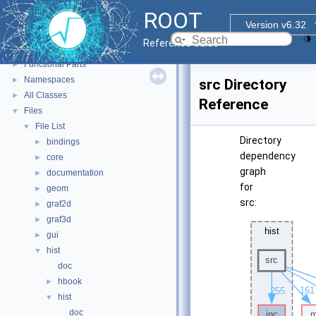
ROOT
ROOT
▼
Version v6.32
ROOT Reference Documentation
Reference Guide
Tutorials
Functional Parts
►
Namespaces
►
src Directory
All Classes
►
Reference
Files
▼
File List
▼
Directory
bindings
►
dependency
core
►
graph
documentation
►
for
geom
►
src:
graf2d
►
graf3d
►
gui
►
hist
▼
doc
hbook
►
hist
▼
doc