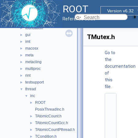
base
►
ROOT
clingutils
►
Version v6.32
cont
►
Reference Guide
dictgen
►
foundation
►
gui
►
TMutex.h
imt
►
macosx
►
Go to
meta
►
the
metacling
►
documentation
multiproc
►
of
rint
►
this
testsupport
►
file.
thread
▼
inc
▼
    1
ROOT
►
/
/ 
PosixThreadInc.h
@
TAtomicCount.h
►
(
#
TAtomicCountGcc.h
►
)
TAtomicCountPthread.h
►
r
o
TCondition.h
►