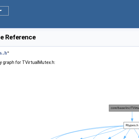
le Reference
s.h
"
 graph for TVirtualMutex.h: