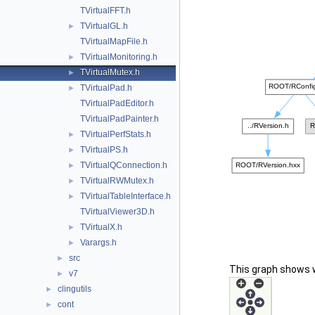
TVirtualFFT.h
TVirtualGL.h
►
TVirtualMapFile.h
TVirtualMonitoring.h
►
TVirtualMutex.h
►
TVirtualPad.h
►
TVirtualPadEditor.h
TVirtualPadPainter.h
TVirtualPerfStats.h
►
TVirtualPS.h
►
TVirtualQConnection.h
►
TVirtualRWMutex.h
►
TVirtualTableInterface.h
►
TVirtualViewer3D.h
TVirtualX.h
►
Varargs.h
►
src
►
This graph shows whi
v7
►
clingutils
►
cont
►