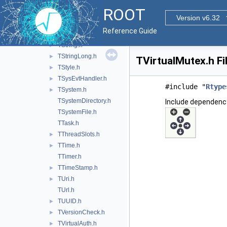
TROOT.h
►
ROOT
TRootIOCtor.h
►
Version v6.32
TStopwatch.h
Reference Guide
TStorage.h
►
TString.h
►
TStringLong.h
►
TVirtualMutex.h Fi
TStyle.h
►
TSysEvtHandler.h
►
#include "
Rtype
TSystem.h
►
TSystemDirectory.h
Include dependency
TSystemFile.h
TTask.h
TThreadSlots.h
►
TTime.h
►
TTimer.h
TTimeStamp.h
►
TUri.h
►
TUrl.h
TUUID.h
►
TVersionCheck.h
►
TVirtualAuth.h
►