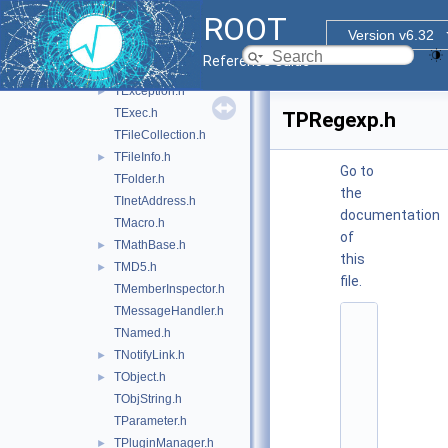
TColorGradient.h
►
ROOT
TDatime.h
►
Version v6.32
TDirectory.h
►
Reference Guide
TEnv.h
►
TException.h
►
TExec.h
TPRegexp.h
TFileCollection.h
TFileInfo.h
►
Go to
TFolder.h
the
TInetAddress.h
documentation
TMacro.h
of
TMathBase.h
►
this
TMD5.h
►
file.
TMemberInspector.h
TMessageHandler.h
    1
TNamed.h
/
/ 
TNotifyLink.h
►
@
TObject.h
►
(
#
TObjString.h
)
TParameter.h
r
o
TPluginManager.h
►