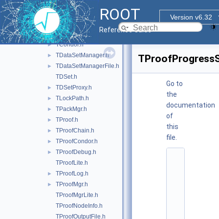
proof
▼
ROOT
doc
►
Version v6.32
proof
▼
Reference Guide
inc
▼
TCondor.h
►
TDataSetManager.h
►
TProofProgressS
TDataSetManagerFile.h
►
TDSet.h
Go to
TDSetProxy.h
►
the
TLockPath.h
►
documentation
TPackMgr.h
►
of
TProof.h
►
this
TProofChain.h
►
file.
TProofCondor.h
►
TProofDebug.h
►
    1
TProofLite.h
/
/ 
TProofLog.h
►
@
TProofMgr.h
►
(
#
TProofMgrLite.h
)
TProofNodeInfo.h
r
o
TProofOutputFile.h