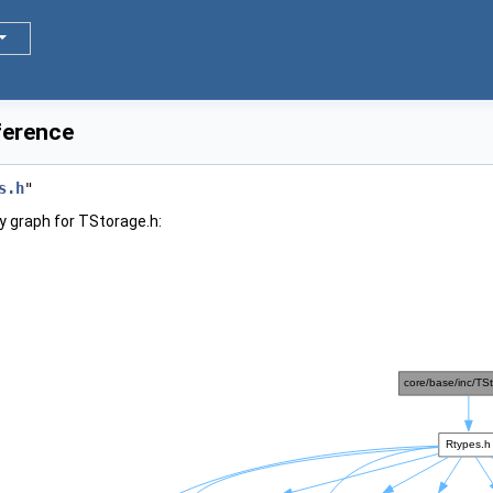
ference
s.h
"
 graph for TStorage.h: