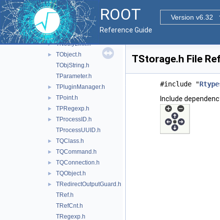
TMD5.h
►
ROOT
TMemberInspector.h
Version v6.32
TMessageHandler.h
Reference Guide
TNamed.h
TNotifyLink.h
►
TObject.h
►
TStorage.h File Re
TObjString.h
TParameter.h
#include "
Rtype
TPluginManager.h
►
TPoint.h
►
Include dependency
TPRegexp.h
►
TProcessID.h
►
TProcessUUID.h
TQClass.h
►
TQCommand.h
►
TQConnection.h
►
TQObject.h
►
TRedirectOutputGuard.h
►
TRef.h
TRefCnt.h
TRegexp.h