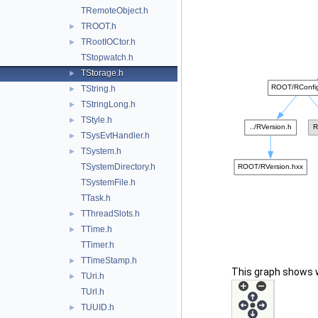
TRemoteObject.h
TROOT.h
►
TRootIOCtor.h
►
TStopwatch.h
TStorage.h
►
TString.h
►
TStringLong.h
►
TStyle.h
►
TSysEvtHandler.h
►
TSystem.h
►
TSystemDirectory.h
TSystemFile.h
TTask.h
TThreadSlots.h
►
TTime.h
►
TTimer.h
TTimeStamp.h
►
This graph shows whi
TUri.h
►
TUrl.h
TUUID.h
►