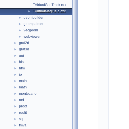
o
TVirtualGeoTrack.cxx
t
/
TVirtualMagField.cxx
►
g
geombuilder
►
e
o
geompainter
►
m
vecgeom
►
:
webviewer
$
►
I
graf2d
►
d
graf3d
►
$
    2
gui
►
hist
►
    3
/
html
►
*
io
►
*
*
main
►
*
math
►
*
*
montecarlo
►
*
net
►
*
*
proof
►
*
roofit
►
*
*
sql
►
*
tmva
►
*