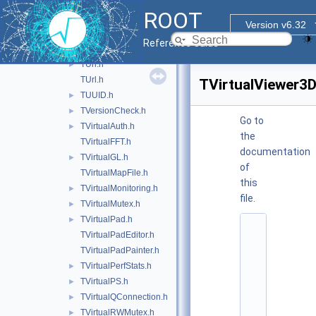
TThreadSlots.h
►
ROOT
TTime.h
►
Version v6.32
TTimer.h
Reference Guide
TTimeStamp.h
►
TUri.h
►
TUrl.h
TVirtualViewer3D
TUUID.h
►
TVersionCheck.h
►
Go to
TVirtualAuth.h
►
the
TVirtualFFT.h
documentation
TVirtualGL.h
►
of
TVirtualMapFile.h
this
TVirtualMonitoring.h
►
file.
TVirtualMutex.h
►
TVirtualPad.h
►
    1
TVirtualPadEditor.h
/
/ 
TVirtualPadPainter.h
@
TVirtualPerfStats.h
►
(
#
TVirtualPS.h
►
)
TVirtualQConnection.h
►
r
o
TVirtualRWMutex.h
►