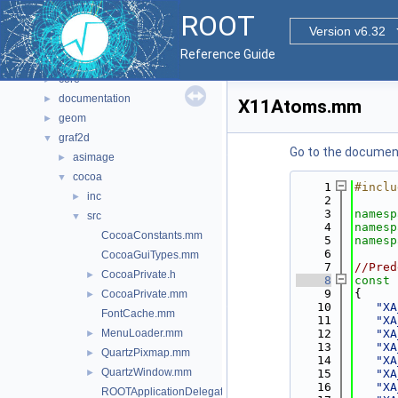
All Classes
►
ROOT
Files
▼
Version v6.32
File List
▼
Reference Guide
bindings
►
core
►
documentation
►
X11Atoms.mm
geom
►
graf2d
▼
Go to the documenta
asimage
►
cocoa
▼
    1
#inclu
inc
►
    2
    3
namesp
src
▼
    4
namesp
CocoaConstants.mm
    5
namesp
    6
CocoaGuiTypes.mm
    7
//Pred
CocoaPrivate.h
►
    8
const
    9
{
CocoaPrivate.mm
►
   10
"XA
FontCache.mm
   11
"XA
MenuLoader.mm
   12
"XA
►
   13
"XA
QuartzPixmap.mm
►
   14
"XA
QuartzWindow.mm
►
   15
"XA
   16
"XA
ROOTApplicationDelegate.mm