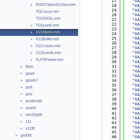
   17
"XA
ROOTOpenGLView.mm
►
   18
"XA
   19
"XA
TGCocoa.mm
   20
"XA
TGOSXGL.mm
   21
"XA
   22
"XA
TGQuartz.mm
►
   23
"XA
X11Atoms.mm
►
   24
"XA
   25
"XA
X11Buffer.mm
►
   26
"XA
X11Colors.mm
►
   27
"XA
   28
"XA
X11Events.mm
►
   29
"XA
XLFDParser.mm
►
   30
"XA
   31
"XA
fitsio
►
   32
"XA
gpad
►
   33
"XA
gpadv7
   34
"XA
►
   35
"XA
graf
►
   36
"XA
gviz
►
   37
"XA
   38
"XA
postscript
►
   39
"XA
quartz
►
   40
"XA
   41
"XA
win32gdk
►
   42
"XA
x11
►
   43
"XA
   44
"XA
x11ttf
►
   45
"XA
graf3d
►
   46
"XA