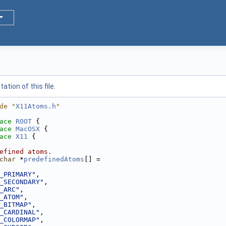
tion of this file.
de "
X11Atoms.h
"
ace 
ROOT
 {
ace 
MacOSX
 {
ace 
X11
 {
efined atoms.
char
 *
predefinedAtoms
[] =
_PRIMARY"
,
_SECONDARY"
,
_ARC"
,
_ATOM"
,
_BITMAP"
,
_CARDINAL"
,
_COLORMAP"
,