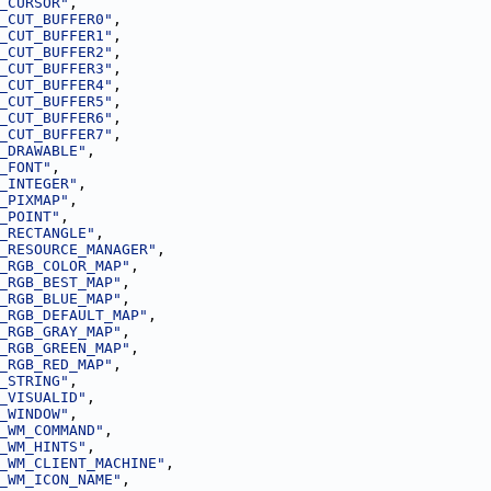
_CURSOR"
,
_CUT_BUFFER0"
,
_CUT_BUFFER1"
,
_CUT_BUFFER2"
,
_CUT_BUFFER3"
,
_CUT_BUFFER4"
,
_CUT_BUFFER5"
,
_CUT_BUFFER6"
,
_CUT_BUFFER7"
,
_DRAWABLE"
,
_FONT"
,
_INTEGER"
,
_PIXMAP"
,
_POINT"
,
_RECTANGLE"
,
_RESOURCE_MANAGER"
,
_RGB_COLOR_MAP"
,
_RGB_BEST_MAP"
,
_RGB_BLUE_MAP"
,
_RGB_DEFAULT_MAP"
,
_RGB_GRAY_MAP"
,
_RGB_GREEN_MAP"
,
_RGB_RED_MAP"
,
_STRING"
,
_VISUALID"
,
_WINDOW"
,
_WM_COMMAND"
,
_WM_HINTS"
,
_WM_CLIENT_MACHINE"
,
_WM_ICON_NAME"
,