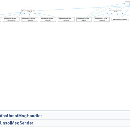
tAbsUnsolMsgHandler
tUnsolMsgSender