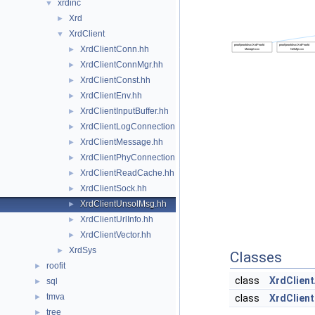
xrdinc
▼
Xrd
►
XrdClient
▼
XrdClientConn.hh
►
XrdClientConnMgr.hh
►
XrdClientConst.hh
►
XrdClientEnv.hh
►
XrdClientInputBuffer.hh
►
XrdClientLogConnection.hh
►
XrdClientMessage.hh
►
XrdClientPhyConnection.hh
►
XrdClientReadCache.hh
►
XrdClientSock.hh
►
XrdClientUnsolMsg.hh
►
XrdClientUrlInfo.hh
►
XrdClientVector.hh
►
XrdSys
►
Classes
roofit
►
class
XrdClien
sql
►
tmva
►
class
XrdClien
tree
►