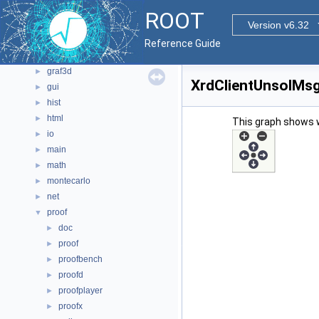
core
►
ROOT
documentation
Version v6.32
►
geom
►
Reference Guide
graf2d
►
graf3d
►
XrdClientUnsolMsg
gui
►
hist
►
html
►
This graph shows whi
io
►
main
►
math
►
montecarlo
►
net
►
proof
▼
doc
►
proof
►
proofbench
►
proofd
►
proofplayer
►
proofx
►