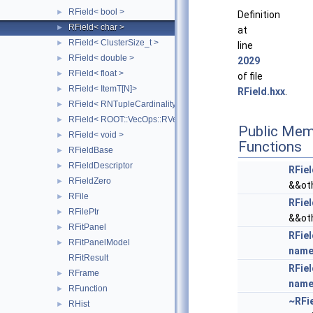
RField< bool >
►
Definition
RField< char >
►
at
RField< ClusterSize_t >
►
line
RField< double >
►
2029
RField< float >
►
of file
RField< ItemT[N]>
►
RField.hxx
.
RField< RNTupleCardinality< SizeT > >
►
RField< ROOT::VecOps::RVec< ItemT > >
►
Public Mem
RField< void >
►
Functions
RFieldBase
►
RFieldDescriptor
►
RFiel
RFieldZero
►
&&ot
RFile
►
RFiel
RFilePtr
►
&&ot
RFitPanel
►
RFiel
RFitPanelModel
►
nam
RFitResult
RFiel
RFrame
►
nam
RFunction
►
~RFi
RHist
►