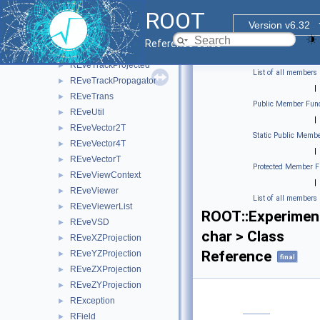
REveTableViewInfo
►
ROOT
REveTrack
►
Version v6.32
REveTrackList
►
Reference Guide
REveTrackListProjected
►
REveTrackProjected
►
List of all members
REveTrackPropagator
►
|
REveTrans
►
Public Member Func
REveUtil
►
|
REveVector2T
►
Static Public Membe
REveVector4T
►
|
REveVectorT
►
Protected Member F
REveViewContext
►
|
REveViewer
►
List of all members
REveViewerList
►
ROOT::Experiment
REveVSD
►
char > Class
REveXZProjection
►
Reference
REveYZProjection
►
final
REveZXProjection
►
REveZYProjection
►
RException
►
RField
►