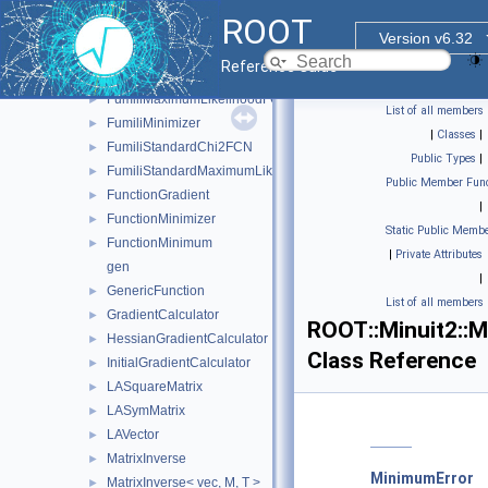
FumiliErrorUpdator
►
ROOT
FumiliFCNAdapter
►
Version v6.32
FumiliFCNBase
►
Reference Guide
FumiliGradientCalculator
►
FumiliMaximumLikelihoodFCN
►
List of all members
FumiliMinimizer
►
|
Classes
|
FumiliStandardChi2FCN
►
Public Types
|
FumiliStandardMaximumLikelihoodFCN
►
Public Member Func
FunctionGradient
►
|
FunctionMinimizer
►
Static Public Membe
FunctionMinimum
►
|
Private Attributes
gen
|
GenericFunction
►
List of all members
GradientCalculator
►
ROOT::Minuit2::
HessianGradientCalculator
►
Class Reference
InitialGradientCalculator
►
LASquareMatrix
►
LASymMatrix
►
LAVector
►
MatrixInverse
►
MinimumError
MatrixInverse< vec, M, T >
►