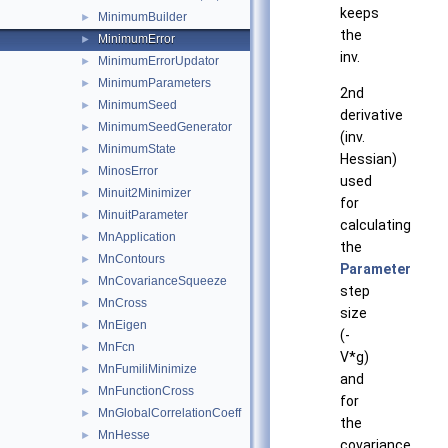
keeps
MinimumBuilder
►
the
MinimumError
►
inv.
MinimumErrorUpdator
►
MinimumParameters
►
2nd
MinimumSeed
►
derivative
MinimumSeedGenerator
►
(inv.
MinimumState
►
Hessian)
MinosError
►
used
Minuit2Minimizer
►
for
MinuitParameter
►
calculating
MnApplication
►
the
MnContours
►
Parameter
MnCovarianceSqueeze
►
step
MnCross
►
size
MnEigen
►
(-
MnFcn
►
V*g)
MnFumiliMinimize
►
and
MnFunctionCross
►
for
MnGlobalCorrelationCoeff
►
the
MnHesse
►
covariance