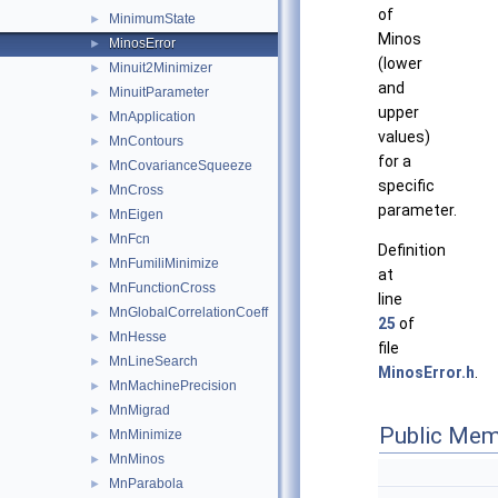
of
MinimumState
►
Minos
MinosError
►
(lower
Minuit2Minimizer
►
and
MinuitParameter
►
upper
MnApplication
►
values)
MnContours
►
for a
MnCovarianceSqueeze
►
specific
MnCross
►
parameter.
MnEigen
►
MnFcn
►
Definition
MnFumiliMinimize
►
at
MnFunctionCross
►
line
MnGlobalCorrelationCoeff
►
25
of
MnHesse
►
file
MnLineSearch
►
MinosError.h
.
MnMachinePrecision
►
MnMigrad
►
Public Mem
MnMinimize
►
MnMinos
►
MnParabola
►