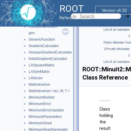
FumiliStandardChi2FCN
►
ROOT
FumiliStandardMaximumLikelihoodFCN
►
Version v6.32
FunctionGradient
►
Reference Guide
FunctionMinimizer
►
FunctionMinimum
►
List of all members
gen
|
GenericFunction
►
Public Member Func
GradientCalculator
►
|
Private Attributes
HessianGradientCalculator
►
|
InitialGradientCalculator
►
List of all members
LASquareMatrix
►
ROOT::Minuit2::M
LASymMatrix
►
Class Reference
LAVector
►
MatrixInverse
►
MatrixInverse< vec, M, T >
►
MinimumBuilder
►
MinimumError
►
Class
MinimumErrorUpdator
►
holding
MinimumParameters
►
the
MinimumSeed
►
result
MinimumSeedGenerator
►