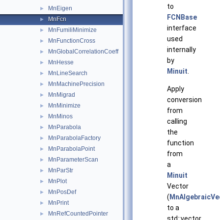
to
MnEigen
►
FCNBase
MnFcn
►
interface
MnFumiliMinimize
►
used
MnFunctionCross
►
internally
MnGlobalCorrelationCoeff
►
by
MnHesse
►
Minuit
.
MnLineSearch
►
MnMachinePrecision
►
Apply
MnMigrad
►
conversion
MnMinimize
►
from
MnMinos
►
calling
MnParabola
►
the
MnParabolaFactory
►
function
MnParabolaPoint
►
from
MnParameterScan
►
a
MnParStr
►
Minuit
MnPlot
►
Vector
MnPosDef
►
(
MnAlgebraicVe
MnPrint
►
to a
MnRefCountedPointer
►
std::vector