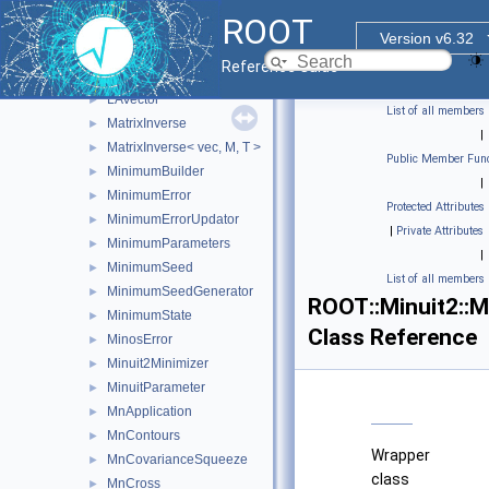
HessianGradientCalculator
►
ROOT
InitialGradientCalculator
►
Version v6.32
LASquareMatrix
►
Reference Guide
LASymMatrix
►
LAVector
►
List of all members
MatrixInverse
►
|
MatrixInverse< vec, M, T >
►
Public Member Func
MinimumBuilder
►
|
MinimumError
►
Protected Attributes
MinimumErrorUpdator
►
|
Private Attributes
MinimumParameters
►
|
MinimumSeed
►
List of all members
MinimumSeedGenerator
►
ROOT::Minuit2::
MinimumState
►
Class Reference
MinosError
►
Minuit2Minimizer
►
MinuitParameter
►
MnApplication
►
MnContours
►
Wrapper
MnCovarianceSqueeze
►
class
MnCross
►