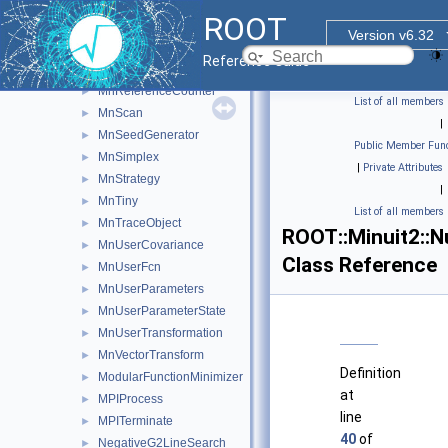
MnPlot
►
ROOT
MnPosDef
►
Version v6.32
MnPrint
►
Reference Guide
MnRefCountedPointer
►
MnReferenceCounter
►
List of all members
MnScan
►
|
MnSeedGenerator
►
Public Member Func
MnSimplex
►
|
Private Attributes
MnStrategy
►
|
MnTiny
►
List of all members
MnTraceObject
►
ROOT::Minuit2::N
MnUserCovariance
►
Class Reference
MnUserFcn
►
MnUserParameters
►
MnUserParameterState
►
MnUserTransformation
►
MnVectorTransform
►
Definition
ModularFunctionMinimizer
►
at
MPIProcess
►
line
MPITerminate
►
40
of
NegativeG2LineSearch
►