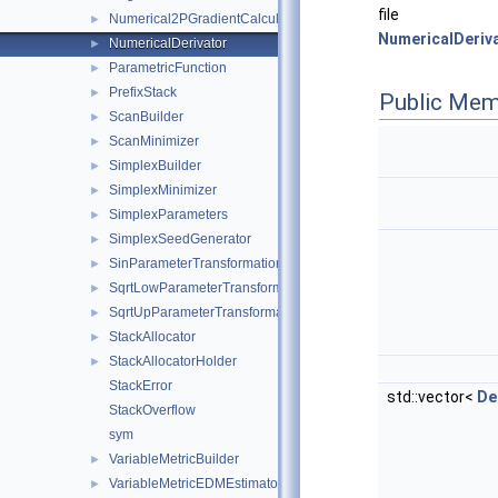
file
Numerical2PGradientCalculator
►
NumericalDeriva
NumericalDerivator
►
ParametricFunction
►
PrefixStack
►
Public Mem
ScanBuilder
►
ScanMinimizer
►
SimplexBuilder
►
SimplexMinimizer
►
SimplexParameters
►
SimplexSeedGenerator
►
SinParameterTransformation
►
SqrtLowParameterTransformation
►
SqrtUpParameterTransformation
►
StackAllocator
►
StackAllocatorHolder
►
StackError
std::vector<
De
StackOverflow
sym
VariableMetricBuilder
►
VariableMetricEDMEstimator
►