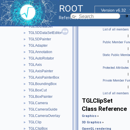
Basic 3D graphics.
►
ROOT
OpenGL rendering
▼
Version v6.32
TArcBall
►
Reference Guide
TF2GL
►
TGL5DDataSet
►
List of all members
TGL5DDataSetEditor
►
|
TGL5DPainter
►
Public Member Func
TGLAdapter
►
|
TGLAnnotation
►
Static Public Membe
TGLAutoRotator
►
|
TGLAxis
►
Protected Attributes
TGLAxisPainter
►
|
TGLAxisPainterBox
►
Private Member Fun
TGLBoundingBox
►
|
TGLBoxCut
►
List of all members
TGLBoxPainter
►
TGLClipSet
TGLCamera
►
Class Reference
TGLCameraGuide
►
TGLCameraOverlay
►
Graphics
»
TGLClip
►
3D Graphics
»
TGLClipBox
►
OpenGL rendering