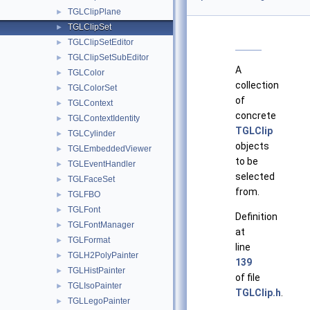
TGLClipPlane
►
TGLClipSet
►
TGLClipSetEditor
►
TGLClipSetSubEditor
►
A
TGLColor
►
collection
TGLColorSet
►
of
TGLContext
►
concrete
TGLContextIdentity
►
TGLClip
TGLCylinder
►
objects
TGLEmbeddedViewer
►
to be
TGLEventHandler
►
selected
TGLFaceSet
►
from.
TGLFBO
►
TGLFont
►
Definition
TGLFontManager
►
at
TGLFormat
►
line
TGLH2PolyPainter
►
139
TGLHistPainter
►
of file
TGLIsoPainter
►
TGLClip.h
.
TGLLegoPainter
►