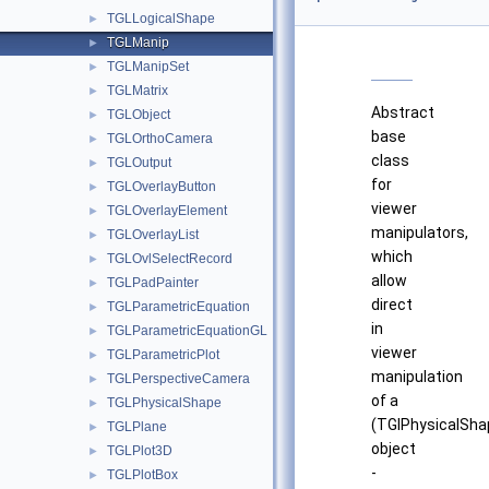
TGLLogicalShape
►
TGLManip
►
TGLManipSet
►
TGLMatrix
►
Abstract
TGLObject
►
base
TGLOrthoCamera
►
class
TGLOutput
►
for
TGLOverlayButton
►
viewer
TGLOverlayElement
►
manipulators,
TGLOverlayList
►
which
TGLOvlSelectRecord
►
allow
TGLPadPainter
►
direct
TGLParametricEquation
►
in
TGLParametricEquationGL
►
viewer
TGLParametricPlot
►
manipulation
TGLPerspectiveCamera
►
of a
TGLPhysicalShape
►
(TGlPhysicalSha
TGLPlane
►
object
TGLPlot3D
►
-
TGLPlotBox
►