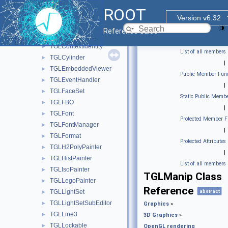
TGLClipSetSubEditor
►
ROOT
TGLColor
►
Version v6.32
TGLColorSet
►
Reference Guide
TGLContext
►
TGLContextIdentity
►
List of all members
TGLCylinder
►
|
TGLEmbeddedViewer
►
Public Member Func
TGLEventHandler
►
|
TGLFaceSet
►
Static Public Membe
TGLFBO
►
|
TGLFont
►
Protected Member F
TGLFontManager
►
|
TGLFormat
►
Protected Attributes
TGLH2PolyPainter
►
|
TGLHistPainter
►
List of all members
TGLIsoPainter
►
TGLManip Class
TGLLegoPainter
►
Reference
TGLLightSet
abstract
►
TGLLightSetSubEditor
►
Graphics
»
TGLLine3
►
3D Graphics
»
TGLLockable
►
OpenGL rendering