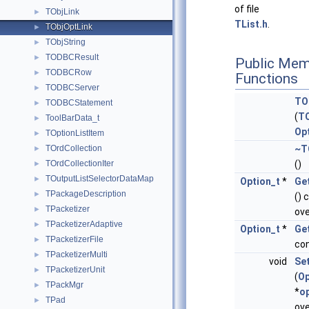
of file
TObjLink
►
TList.h
.
TObjOptLink
►
TObjString
►
TODBCResult
►
Public Mem
TODBCRow
►
Functions
TODBCServer
►
TO
TODBCStatement
►
(
TO
ToolBarData_t
►
Op
TOptionListItem
►
TOrdCollection
~T
►
TOrdCollectionIter
()
►
TOutputListSelectorDataMap
►
Option_t
*
Ge
TPackageDescription
►
() 
TPacketizer
►
ove
TPacketizerAdaptive
►
Option_t
*
Ge
TPacketizerFile
►
con
TPacketizerMulti
►
void
Se
TPacketizerUnit
►
(
Op
TPackMgr
►
*
o
TPad
►
ove