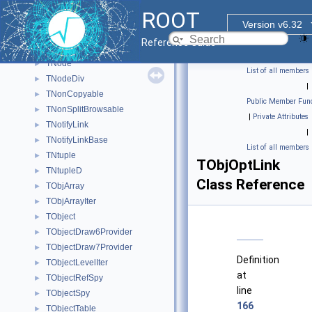
TNeuron
►
ROOT
TNewCanvasPainterReg
►
Version v6.32
TNewChainDlg
►
Reference Guide
TNewQueryDlg
►
TNode
►
List of all members
TNodeDiv
►
|
TNonCopyable
►
Public Member Func
TNonSplitBrowsable
►
|
Private Attributes
TNotifyLink
►
|
TNotifyLinkBase
►
List of all members
TNtuple
►
TObjOptLink
TNtupleD
►
Class Reference
TObjArray
►
TObjArrayIter
►
TObject
►
TObjectDraw6Provider
►
TObjectDraw7Provider
►
Definition
TObjectLevelIter
►
at
TObjectRefSpy
►
line
TObjectSpy
►
166
TObjectTable
►