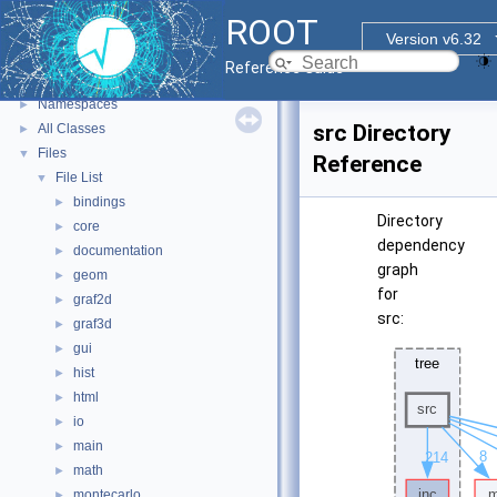
ROOT
▼
ROOT
ROOT Reference Documentation
Version v6.32
Tutorials
Reference Guide
Functional Parts
►
Namespaces
►
src Directory
All Classes
►
Files
▼
Reference
File List
▼
bindings
►
Directory
core
►
dependency
documentation
►
graph
geom
►
for
graf2d
►
src:
graf3d
►
gui
►
hist
►
html
►
io
►
main
►
math
►
montecarlo
►