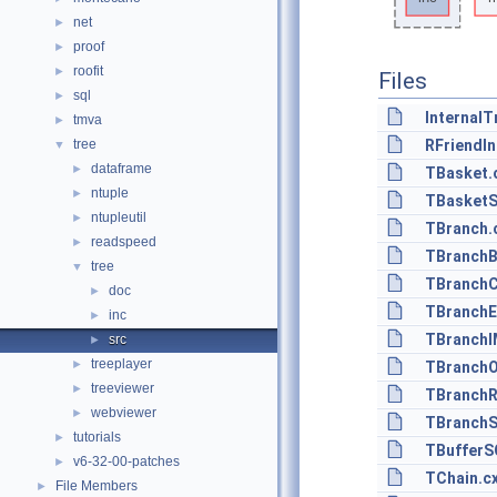
net
►
proof
►
roofit
►
Files
sql
►
InternalT
tmva
►
tree
RFriendIn
▼
dataframe
►
TBasket.
ntuple
►
TBasketS
ntupleutil
►
TBranch.
readspeed
►
TBranchB
tree
▼
TBranchC
doc
►
TBranchE
inc
►
TBranchI
src
►
treeplayer
►
TBranchO
treeviewer
►
TBranchR
webviewer
►
TBranchS
tutorials
►
TBufferS
v6-32-00-patches
►
TChain.c
File Members
►