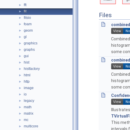
fft
►
fit
►
Files
fitsio
►
foam
►
combined
geom
►
gl
►
Combined 
graphics
►
histogram
graphs
►
some com
gui
►
combined
hist
►
histfactory
►
Combined 
html
►
histogram
http
►
some com
image
►
io
►
Confidenc
legacy
►
math
►
Illustrate
matrix
►
TVirtualF
mc
►
This met
multicore
►
intervals 