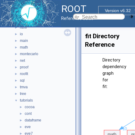
graf2d
►
ROOT
graf3d
►
Version v6.32
gui
►
Reference Guide
hist
►
html
►
io
►
fit Directory
main
►
Reference
math
►
montecarlo
►
Directory
net
►
dependency
proof
►
graph
roofit
►
for
sql
►
fit:
tmva
►
tree
►
tutorials
▼
cocoa
►
cont
►
dataframe
►
eve
►
eve7
►