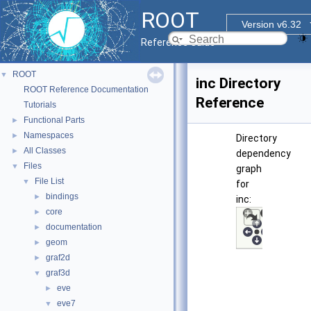
ROOT
Version v6.32
Reference Guide
ROOT
▼
inc Directory
ROOT Reference Documentation
Reference
Tutorials
Functional Parts
►
Namespaces
►
Directory
All Classes
►
dependency
Files
▼
graph
File List
▼
for
bindings
►
inc:
core
►
documentation
►
geom
►
graf2d
►
graf3d
▼
eve
►
eve7
▼