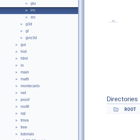
glu
►
inc
►
src
►
g3d
►
gl
►
gviz3d
►
gui
►
hist
►
html
►
io
►
main
►
math
►
montecarlo
►
net
►
Directories
proof
►
roofit
►
ROOT
sql
►
tmva
►
tree
►
tutorials
►