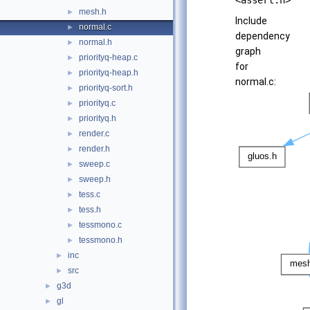
<assert.h>
mesh.h
►
Include
normal.c
►
dependency
normal.h
►
graph
priorityq-heap.c
►
for
priorityq-heap.h
►
normal.c:
priorityq-sort.h
►
priorityq.c
►
priorityq.h
►
render.c
►
render.h
►
sweep.c
►
sweep.h
►
tess.c
►
tess.h
►
tessmono.c
►
tessmono.h
►
inc
►
src
►
g3d
►
gl
►