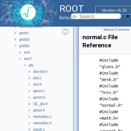
Files
▼
ROOT
File List
▼
Version v6.32
bindings
►
Reference Guide
core
►
documentation
►
Macros
|
Functions
geom
►
normal.c File
graf2d
►
Reference
graf3d
▼
eve
►
eve7
▼
#include
glu
▼
"
gluos.h
"
dict-list.h
►
#include
dict.c
►
"
mesh.h
"
dict.h
►
#include
geom.c
►
"
tess.h
"
geom.h
►
#include
GL_glu.h
►
"
normal.h
"
gluos.h
►
#include
memalloc.c
►
<math.h>
memalloc.h
►
#include
mesh.c
►