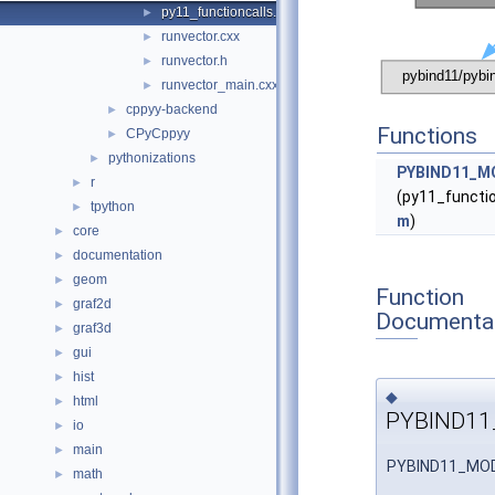
py11_functioncalls.cxx
►
runvector.cxx
►
runvector.h
►
runvector_main.cxx
►
cppyy-backend
►
Functions
CPyCppyy
►
pythonizations
►
PYBIND11_M
r
►
(py11_functio
tpython
►
m
)
core
►
documentation
►
geom
►
Function
graf2d
►
Documenta
graf3d
►
gui
►
hist
►
◆
html
►
PYBIND11
io
►
main
►
PYBIND11_MO
math
►