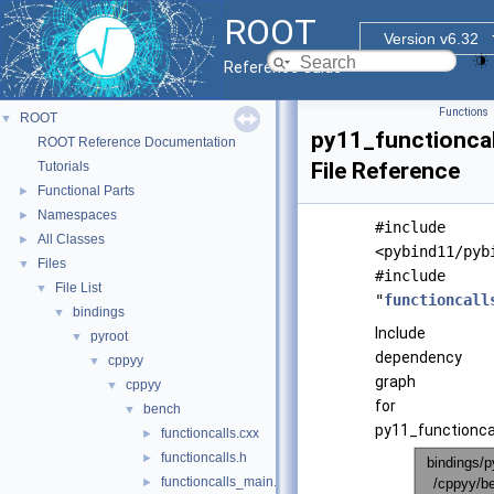
ROOT
Version v6.32
Reference Guide
Functions
ROOT
▼
py11_functioncal
ROOT Reference Documentation
File Reference
Tutorials
Functional Parts
►
Namespaces
►
#include
All Classes
►
<pybind11/pyb
Files
▼
#include
File List
▼
"
functioncall
bindings
▼
Include
pyroot
▼
dependency
cppyy
▼
graph
cppyy
▼
for
bench
▼
py11_functioncal
functioncalls.cxx
►
functioncalls.h
►
functioncalls_main.cxx
►