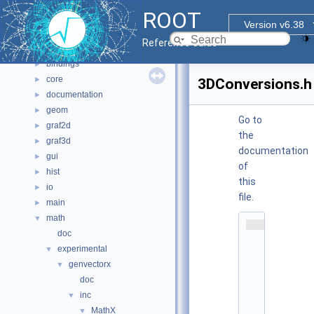
Namespaces
►
ROOT
All Classes
►
Version v6.38
Files
▼
Reference Guide
File List
▼
bindings
►
core
►
3DConversions.h
documentation
►
geom
►
Go to
graf2d
►
the
graf3d
►
documentation
gui
►
of
hist
►
this
io
►
file.
main
►
math
▼
    1
doc
/
/ 
experimental
▼
@
genvectorx
▼
(
#
doc
)
inc
▼
r
o
MathX
▼