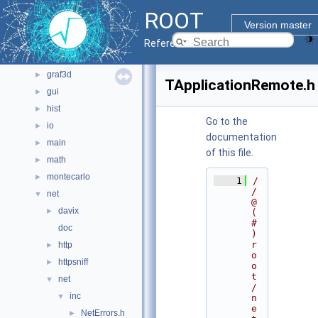
core
►
ROOT
documentation
►
Version master
geom
►
Reference Guide
graf2d
►
graf3d
►
TApplicationRemote.h
gui
►
hist
►
Go to the
io
►
documentation
main
►
of this file.
math
►
montecarlo
►
    1
/
/ 
net
▼
@
davix
►
(
#
doc
)
r
http
►
o
httpsniff
►
o
t
net
▼
/
inc
▼
n
e
NetErrors.h
►