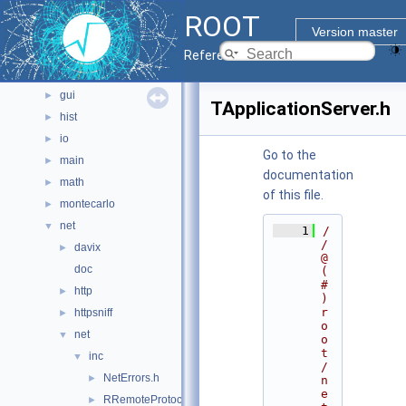
documentation
►
ROOT
geom
►
Version master
graf2d
►
Reference Guide
graf3d
►
gui
►
TApplicationServer.h
hist
►
io
►
Go to the
main
►
documentation
math
►
of this file.
montecarlo
►
net
▼
    1
/
/ 
davix
►
@
doc
(
#
http
►
)
r
httpsniff
►
o
net
▼
o
t
inc
▼
/
NetErrors.h
►
n
e
RRemoteProtocol.h
►