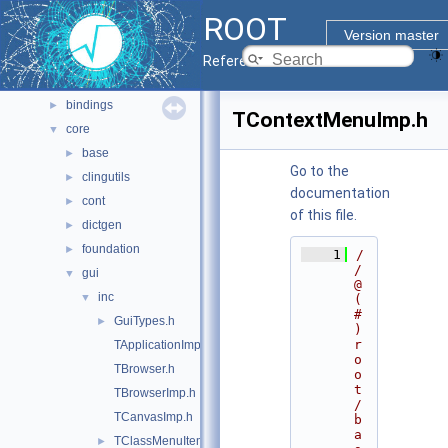
Namespaces
►
ROOT
All Classes
►
Version master
Files
▼
Reference Guide
File List
▼
bindings
►
TContextMenuImp.h
core
▼
base
►
Go to the
clingutils
►
documentation
cont
►
of this file.
dictgen
►
foundation
►
    1
/
/ 
gui
▼
@
inc
▼
(
#
GuiTypes.h
►
)
r
TApplicationImp.h
o
TBrowser.h
o
t
TBrowserImp.h
/
TCanvasImp.h
b
a
TClassMenuItem.h
►