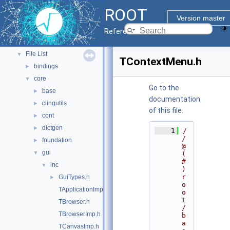
ROOT Components
►
ROOT
Namespaces
►
Version master
All Classes
►
Reference Guide
Files
▼
File List
▼
TContextMenu.h
bindings
►
core
▼
Go to the
base
►
documentation
clingutils
►
of this file.
cont
►
dictgen
►
    1
/
/ 
foundation
►
@
gui
▼
(
#
inc
▼
)
r
GuiTypes.h
►
o
TApplicationImp.h
o
t
TBrowser.h
/
TBrowserImp.h
b
a
TCanvasImp.h