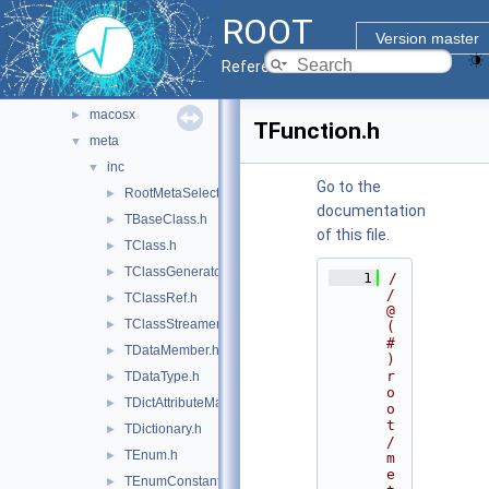
dictgen
►
ROOT
foundation
►
Version master
gui
►
Reference Guide
imt
►
macosx
►
TFunction.h
meta
▼
inc
▼
Go to the
RootMetaSelection.h
►
documentation
TBaseClass.h
►
of this file.
TClass.h
►
TClassGenerator.h
►
    1
/
/ 
TClassRef.h
►
@
TClassStreamer.h
►
(
#
TDataMember.h
►
)
r
TDataType.h
►
o
TDictAttributeMap.h
►
o
t
TDictionary.h
►
/
TEnum.h
►
m
e
TEnumConstant.h
►