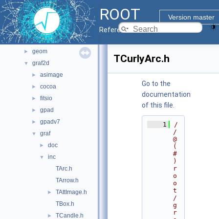
File List
▼
ROOT
bindings
►
Version master
core
►
Reference Guide
documentation
►
geom
►
TCurlyArc.h
graf2d
▼
asimage
►
Go to the
cocoa
►
documentation
fitsio
►
of this file.
gpad
►
gpadv7
►
    1
/
/ 
graf
▼
@
doc
►
(
#
inc
▼
)
r
TArc.h
o
TArrow.h
o
t
TAttImage.h
►
/
TBox.h
g
r
TCandle.h
►