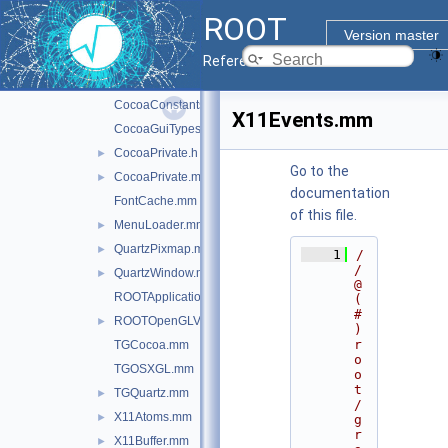
asimage
►
ROOT
cocoa
▼
Version master
inc
►
Reference Guide
src
▼
CocoaConstants.mm
X11Events.mm
CocoaGuiTypes.mm
CocoaPrivate.h
►
Go to the
CocoaPrivate.mm
►
documentation
FontCache.mm
of this file.
MenuLoader.mm
►
QuartzPixmap.mm
►
    1
/
/ 
QuartzWindow.mm
►
@
ROOTApplicationDelegate.mm
(
#
ROOTOpenGLView.mm
►
)
r
TGCocoa.mm
o
TGOSXGL.mm
o
t
TGQuartz.mm
►
/
X11Atoms.mm
►
g
r
X11Buffer.mm
►