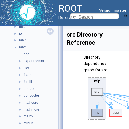
ROOT
graf2d
►
Version master
graf3d
►
Reference Guide
gui
►
hist
►
src Directory
io
►
main
►
Reference
math
▼
doc
Directory
experimental
►
dependency
fftw
►
graph for src:
foam
►
fumili
►
genetic
►
genvector
►
mathcore
►
mathmore
►
matrix
►
minuit
►