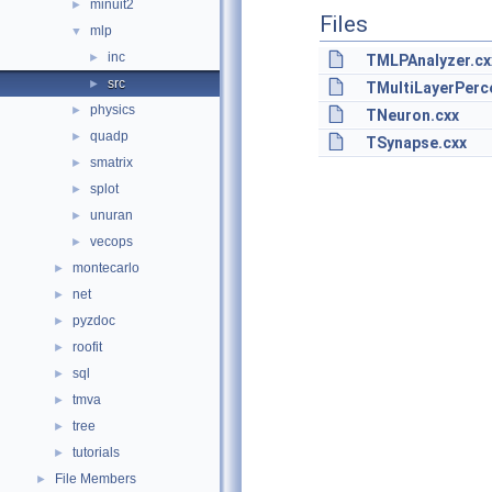
minuit2
►
Files
mlp
▼
inc
►
TMLPAnalyzer.cx
src
►
TMultiLayerPerc
physics
►
TNeuron.cxx
quadp
►
TSynapse.cxx
smatrix
►
splot
►
unuran
►
vecops
►
montecarlo
►
net
►
pyzdoc
►
roofit
►
sql
►
tmva
►
tree
►
tutorials
►
File Members
►