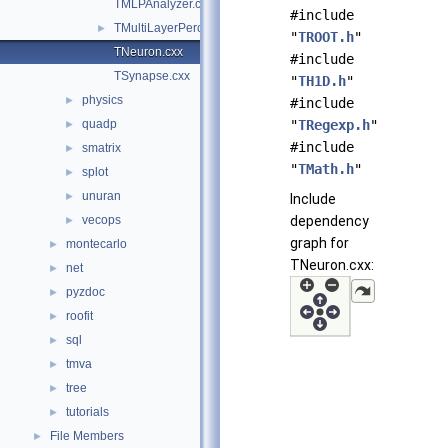
TMLPAnalyzer.cxx
#include
TMultiLayerPerceptron.cxx
►
"
TROOT.h
"
TNeuron.cxx
#include
TSynapse.cxx
"
TH1D.h
"
physics
►
#include
quadp
"
TRegexp.h
"
►
#include
smatrix
►
"
TMath.h
"
splot
►
unuran
►
Include
vecops
dependency
►
graph for
montecarlo
►
TNeuron.cxx:
net
►
pyzdoc
►
roofit
►
sql
►
tmva
►
tree
►
tutorials
►
File Members
►