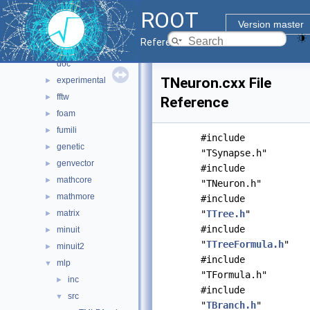
ROOT
io
►
Version master
main
►
Reference Guide
math
▼
doc
TNeuron.cxx File
experimental
►
fftw
►
Reference
foam
►
fumili
►
#include
genetic
►
"TSynapse.h"
genvector
►
#include
mathcore
►
"TNeuron.h"
mathmore
►
#include
matrix
"
TTree.h
"
►
#include
minuit
►
"
TTreeFormula.h
"
minuit2
►
#include
mlp
▼
"TFormula.h"
inc
►
#include
src
▼
"
TBranch.h
"