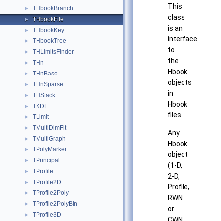
This
THbookBranch
►
class
THbookFile
►
is an
THbookKey
►
interface
THbookTree
►
to
THLimitsFinder
►
the
THn
►
Hbook
THnBase
►
objects
THnSparse
►
in
THStack
►
Hbook
TKDE
►
files.
TLimit
►
TMultiDimFit
►
Any
TMultiGraph
►
Hbook
TPolyMarker
►
object
TPrincipal
►
(1-D,
TProfile
►
2-D,
TProfile2D
►
Profile,
TProfile2Poly
►
RWN
TProfile2PolyBin
►
or
TProfile3D
►
CWN