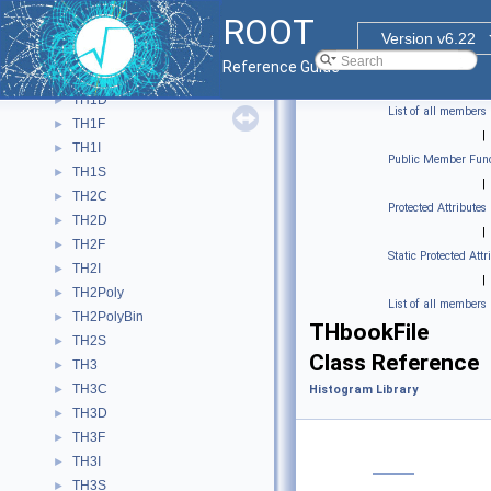
TGraphMultiErrors
►
ROOT
TGraphSmooth
►
Version v6.22
TGraphTime
►
Reference Guide
TH1C
►
TH1D
►
List of all members
TH1F
►
|
TH1I
►
Public Member Func
TH1S
►
|
TH2C
►
Protected Attributes
TH2D
►
|
TH2F
►
Static Protected Attr
TH2I
►
|
TH2Poly
►
List of all members
TH2PolyBin
►
THbookFile
TH2S
►
Class Reference
TH3
►
TH3C
►
Histogram Library
TH3D
►
TH3F
►
TH3I
►
TH3S
►