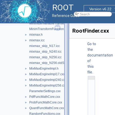
Integrator.cxx
ROOT
IntegratorOptions.cxx
►
Version v6.22
MersenneTwisterEngine.cxx
Reference Guide
MinimizerOptions.cxx
►
MinimizerVariableTransformation.cxx
MinimTransformFunction.cxx
RootFinder.cxx
mixmax.h
►
mixmax.icc
►
Go to
mixmax_skip_N17.icc
the
mixmax_skip_N240.icc
documentation
mixmax_skip_N256.icc
of
mixmax_skip_N256.oldS.icc
this
MixMaxEngineImpl.h
►
file.
MixMaxEngineImpl17.cxx
►
    1
MixMaxEngineImpl240.cxx
►
/
/ 
MixMaxEngineImpl256.cxx
►
@
ParameterSettings.cxx
(
#
PdfFuncMathCore.cxx
►
)
r
ProbFuncMathCore.cxx
►
o
o
QuantFuncMathCore.cxx
►
t
RandomFunctions.cxx
/