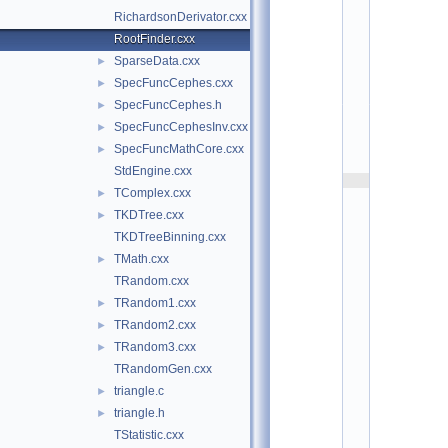
m
RichardsonDerivator.cxx
a
t
RootFinder.cxx
h
SparseData.cxx
►
c
o
SpecFuncCephes.cxx
►
r
e
SpecFuncCephes.h
►
:
SpecFuncCephesInv.cxx
►
$
I
SpecFuncMathCore.cxx
►
d
$
StdEngine.cxx
    2
TComplex.cxx
/
►
/ 
TKDTree.cxx
►
A
u
TKDTreeBinning.cxx
t
h
TMath.cxx
►
o
TRandom.cxx
r
s
TRandom1.cxx
►
: 
D
TRandom2.cxx
►
a
TRandom3.cxx
►
v
i
TRandomGen.cxx
d 
G
triangle.c
►
o
triangle.h
►
n
z
TStatistic.cxx
a