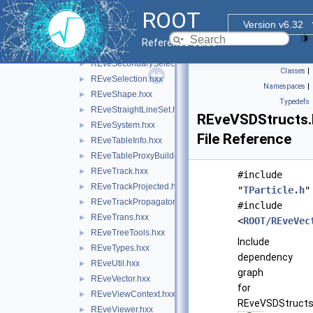
REveRGBAPalette.hxx
►
ROOT
REveScalableStraightLineSet.hxx
►
Version v6.32
REveScene.hxx
►
Reference Guide
REveSceneInfo.hxx
►
REveSecondarySelectable.hxx
►
Classes
|
REveSelection.hxx
►
Namespaces
|
REveShape.hxx
►
Typedefs
REveStraightLineSet.hxx
►
REveVSDStructs.
REveSystem.hxx
►
File Reference
REveTableInfo.hxx
►
REveTableProxyBuilder.hxx
►
REveTrack.hxx
►
#include
REveTrackProjected.hxx
►
"
TParticle.h
"
REveTrackPropagator.hxx
►
#include
REveTrans.hxx
►
<
ROOT/REveVec
REveTreeTools.hxx
►
Include
REveTypes.hxx
►
dependency
REveUtil.hxx
►
graph
REveVector.hxx
►
for
REveViewContext.hxx
►
REveVSDStructs
REveViewer.hxx
►