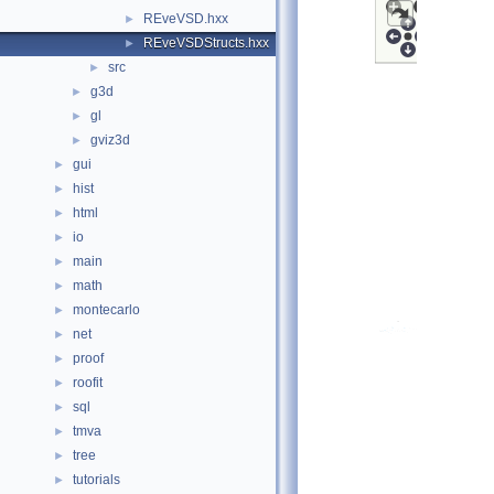
REveVSD.hxx
►
REveVSDStructs.hxx
►
src
►
g3d
►
gl
►
gviz3d
►
gui
►
hist
►
html
►
io
►
main
►
math
►
montecarlo
►
net
►
proof
►
roofit
►
sql
►
tmva
►
tree
►
tutorials
►