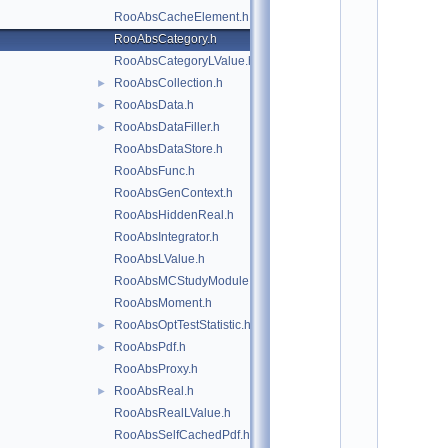
*
RooAbsCacheElement.h
*
*
RooAbsCategory.h
*
RooAbsCategoryLValue.h
*
*
RooAbsCollection.h
►
*
RooAbsData.h
►
*
RooAbsDataFiller.h
*
►
*
RooAbsDataStore.h
*
RooAbsFunc.h
*
*
RooAbsGenContext.h
*
RooAbsHiddenReal.h
*
*
RooAbsIntegrator.h
*
RooAbsLValue.h
*
*
RooAbsMCStudyModule.h
*
RooAbsMoment.h
*
*
RooAbsOptTestStatistic.h
►
*
RooAbsPdf.h
►
*
*
RooAbsProxy.h
*
RooAbsReal.h
►
*
*
RooAbsRealLValue.h
*
RooAbsSelfCachedPdf.h
*