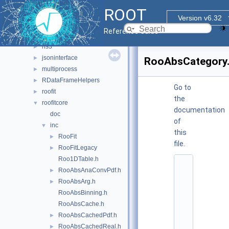
roofit
▼
ROOT
batchcompute
►
Version v6.32
doc
►
Reference Guide
histfactory
►
hs3
►
jsoninterface
►
RooAbsCategory
multiprocess
►
RDataFrameHelpers
►
Go to
roofit
►
the
roofitcore
▼
documentation
doc
of
inc
▼
this
RooFit
►
file.
RooFitLegacy
►
Roo1DTable.h
    1
RooAbsAnaConvPdf.h
►
/
*
RooAbsArg.h
►
*
RooAbsBinning.h
*
*
RooAbsCache.h
*
RooAbsCachedPdf.h
►
*
*
RooAbsCachedReal.h
►