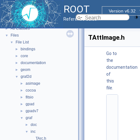
ROOT Reference Documentation
ROOT
Tutorials
Version v6.32
Functional Parts
►
Reference Guide
Namespaces
►
All Classes
►
Files
▼
TAttImage.h
File List
▼
bindings
►
Go to
core
►
the
documentation
►
documentation
geom
►
of
graf2d
▼
this
asimage
►
file.
cocoa
►
fitsio
►
    1
gpad
►
/
/ 
gpadv7
►
@
graf
▼
(
#
doc
►
)
inc
▼
r
o
TArc.h