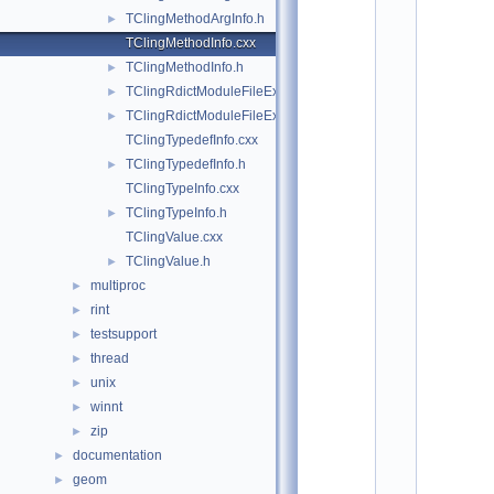
o
TClingMethodArgInfo.h
►
t
/
TClingMethodInfo.cxx
c
TClingMethodInfo.h
►
o
r
TClingRdictModuleFileExtension.cxx
►
e
TClingRdictModuleFileExtension.h
►
/
TClingTypedefInfo.cxx
m
e
TClingTypedefInfo.h
►
t
TClingTypeInfo.cxx
a
:
TClingTypeInfo.h
►
$
TClingValue.cxx
I
d
TClingValue.h
►
$
multiproc
►
    2
/
rint
►
/ 
testsupport
►
A
u
thread
►
t
unix
►
h
o
winnt
►
r
zip
►
: 
P
documentation
►
a
geom
►
u