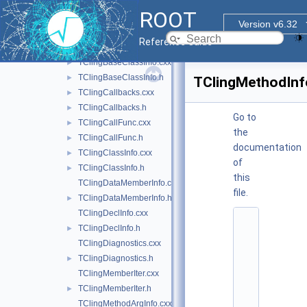
ClingRAII.h
►
ROOT
rootclingTCling.cxx
►
Version v6.32
TCling.cxx
►
Reference Guide
TCling.h
►
TClingBaseClassInfo.cxx
►
TClingBaseClassInfo.h
►
TClingMethodInf
TClingCallbacks.cxx
►
TClingCallbacks.h
►
Go to
TClingCallFunc.cxx
►
the
TClingCallFunc.h
►
documentation
TClingClassInfo.cxx
►
of
TClingClassInfo.h
►
this
TClingDataMemberInfo.cxx
file.
TClingDataMemberInfo.h
►
TClingDeclInfo.cxx
    1
TClingDeclInfo.h
►
/
/ 
TClingDiagnostics.cxx
@
TClingDiagnostics.h
►
(
#
TClingMemberIter.cxx
)
TClingMemberIter.h
►
r
o
TClingMethodArgInfo.cxx