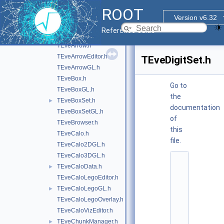
graf3d
▼
ROOT
eve
▼
Version v6.32
doc
Reference Guide
inc
▼
TEveArrow.h
TEveArrowEditor.h
TEveDigitSet.h
TEveArrowGL.h
TEveBox.h
Go to
TEveBoxGL.h
the
TEveBoxSet.h
►
documentation
TEveBoxSetGL.h
of
TEveBrowser.h
this
TEveCalo.h
file.
TEveCalo2DGL.h
TEveCalo3DGL.h
    1
TEveCaloData.h
►
/
/ 
TEveCaloLegoEditor.h
@
TEveCaloLegoGL.h
►
(
#
TEveCaloLegoOverlay.h
)
TEveCaloVizEditor.h
r
o
TEveChunkManager.h
►