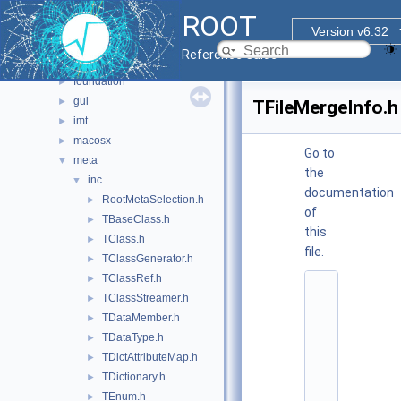
base
►
ROOT
clingutils
►
Version v6.32
cont
►
Reference Guide
dictgen
►
foundation
►
gui
►
TFileMergeInfo.h
imt
►
macosx
►
Go to
meta
▼
the
inc
▼
documentation
RootMetaSelection.h
►
of
TBaseClass.h
►
this
TClass.h
►
file.
TClassGenerator.h
►
TClassRef.h
►
    1
TClassStreamer.h
►
/
/ 
TDataMember.h
►
@
TDataType.h
►
(
#
TDictAttributeMap.h
►
)
TDictionary.h
►
r
o
TEnum.h
►