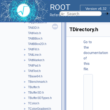
RStipples.h
►
ROOT
Rtypes.h
►
Version v6.32
RtypesImp.h
►
Reference Guide
Strlen.h
TApplication.h
►
TAtt3D.h
TDirectory.h
TAttAxis.h
TAttBBox.h
Go to
TAttBBox2D.h
the
TAttFill.h
►
documentation
TAttLine.h
►
of
TAttMarker.h
►
this
TAttPad.h
file.
TAttText.h
►
TBase64.h
    1
TBenchmark.h
►
/
/ 
TBuffer.h
►
@
TBuffer3D.h
►
(
#
TBuffer3DTypes.h
►
)
TColor.h
►
r
o
TColorGradient.h
►